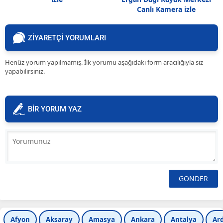
Canlı Kamera izle
ZİYARETÇİ YORUMLARI
Henüz yorum yapılmamış. İlk yorumu aşağıdaki form aracılığıyla siz
yapabilirsiniz.
BİR YORUM YAZ
Afyon
Aksaray
Amasya
Ankara
Antalya
Ar