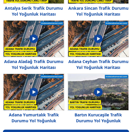
Antalya Serik Trafik Durumu
Ankara Sincan Trafik Durumu
Yol Yoğunluk Haritası
Yol Yoğunluk Haritası
Adana Aladağ Trafik Durumu
Adana Ceyhan Trafik Durumu
Yol Yoğunluk Haritası
Yol Yoğunluk Haritası
Adana Yumurtalık Trafik
Bartın Kurucaşile Trafik
Durumu Yol Yoğunluk
Durumu Yol Yoğunluk
Haritası
Haritası