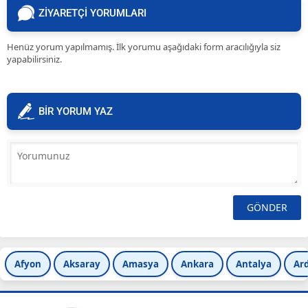
ZİYARETÇİ YORUMLARI
Henüz yorum yapılmamış. İlk yorumu aşağıdaki form aracılığıyla siz
yapabilirsiniz.
BİR YORUM YAZ
Afyon
Aksaray
Amasya
Ankara
Antalya
Ar