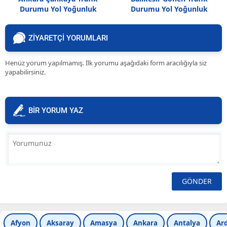
Durumu Yol Yoğunluk
Durumu Yol Yoğunluk
Haritası
Haritası
ZİYARETÇİ YORUMLARI
Henüz yorum yapılmamış. İlk yorumu aşağıdaki form aracılığıyla siz
yapabilirsiniz.
BİR YORUM YAZ
Afyon
Aksaray
Amasya
Ankara
Antalya
Ar