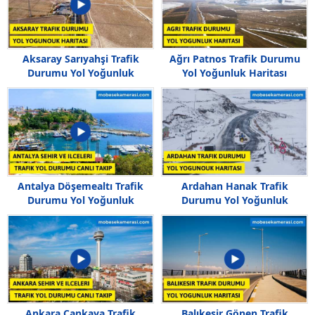
Aksaray Sarıyahşi Trafik
Ağrı Patnos Trafik Durumu
Durumu Yol Yoğunluk
Yol Yoğunluk Haritası
Haritası
Antalya Döşemealtı Trafik
Ardahan Hanak Trafik
Durumu Yol Yoğunluk
Durumu Yol Yoğunluk
Haritası
Haritası
Ankara Çankaya Trafik
Balıkesir Gönen Trafik