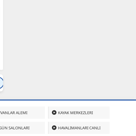
Bartın
Bursa
Çanakkale
Çankırı
Çoru
VANLAR ALEMI
KAYAK MERKEZLERI
GÜN SALONLARI
HAVALIMANLARI CANLI