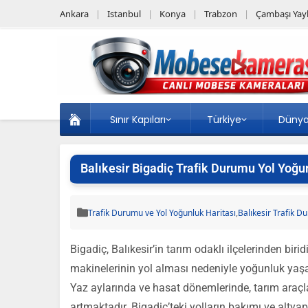
Ankara
Istanbul
Konya
Trabzon
Çambaşı Yayl
Sınır Kapıları
Türkiye
Düny
Balıkesir Bigadiç Trafik Durumu Yol Yoğu
Trafik Durumu ve Yol Yoğunluk Haritası
,
Balıkesir Trafik 
Bigadiç, Balıkesir’in tarım odaklı ilçelerinden biri
makinelerinin yol alması nedeniyle yoğunluk yaşanab
Yaz aylarında ve hasat dönemlerinde, tarım araçla
artmaktadır. Bigadiç’teki yolların bakımı ve altyapı