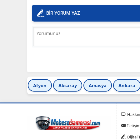
BİR YORUM YAZ
Afyon
Aksaray
Amasya
Ankara
Hakkı
Iletişi
Dijital