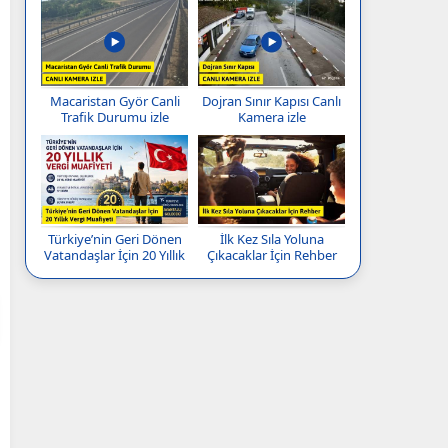
Macaristan Györ Canli
Dojran Sınır Kapısı Canlı
Trafik Durumu izle
Kamera izle
Türkiye’nin Geri Dönen
İlk Kez Sıla Yoluna
Vatandaşlar İçin 20 Yıllık
Çıkacaklar İçin Rehber
Vergi Muafiyeti