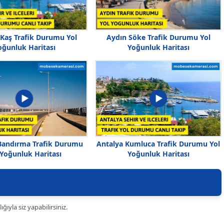
 Kaş Trafik Durumu Yol
Aydın Söke Trafik Durumu Yol
oğunluk Haritası
Yoğunluk Haritası
 Bandırma Trafik Durumu
Antalya Kumluca Trafik Durumu Yol
 Yoğunluk Haritası
Yoğunluk Haritası
ıyla siz yapabilirsiniz.