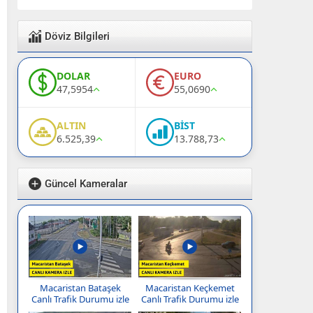
Döviz Bilgileri
DOLAR
EURO
47,5954
55,0690
ALTIN
BİST
6.525,39
13.788,73
Güncel Kameralar
Macaristan Bataşek
Macaristan Keçkemet
Canlı Trafik Durumu izle
Canlı Trafik Durumu izle