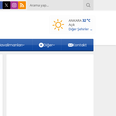
ANKARA
32 °C
Açık
Diğer Şehirler →
avalimanları
Diğer
Kontakt