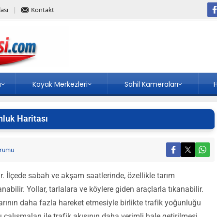
ası
Kontakt
a
Kayak Merkezleri
Sahil Kameraları
H
nluk Haritası
Durumu
dir. İlçede sabah ve akşam saatlerinde, özellikle tarım
ilir. Yollar, tarlalara ve köylere giden araçlarla tıkanabilir.
rının daha fazla hareket etmesiyle birlikte trafik yoğunluğu
 çalışmaları ile trafik akışının daha verimli hale getirilmesi