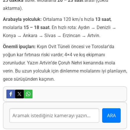
25 dakika
sürer. Molalarla
20 – 23 saat
arası (çoklu
aktarma).
Arabayla yolculuk:
Ortalama 120 km/s hızla
13 saat
,
molalarla
15 – 18 saat
. En hızlı rota: Aydın → Denizli →
Konya → Ankara → Sivas → Erzincan → Artvin.
Önemli ipuçları:
Kışın Ovit Tüneli öncesi ve Toroslar’da
yoğun kar fırtınası riski vardır; 4×4 ve kış ekipmanı
zorunludur. Yazın Artvin’de Çoruh Nehri kenarında mola
verin. Bu uzun yolculuk için dinlenme molalarını iyi planlayın,
gece sürüşünden kaçının.