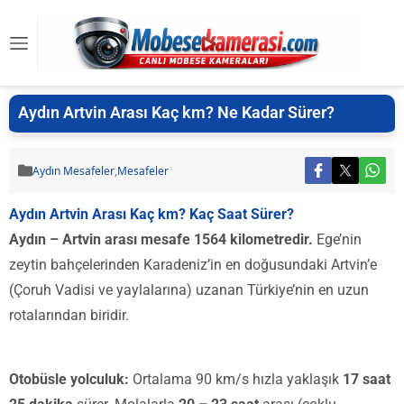
Aydın Artvin Arası Kaç km? Ne Kadar Sürer?
Aydın Mesafeler
,
Mesafeler
Aydın Artvin Arası Kaç km? Kaç Saat Sürer?
Aydın – Artvin arası mesafe 1564 kilometredir.
Ege’nin
zeytin bahçelerinden Karadeniz’in en doğusundaki Artvin’e
(Çoruh Vadisi ve yaylalarına) uzanan Türkiye’nin en uzun
rotalarından biridir.
Otobüsle yolculuk:
Ortalama 90 km/s hızla yaklaşık
17 saat