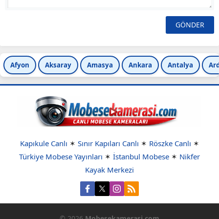
Afyon
Aksaray
Amasya
Ankara
Antalya
Ar
Kapıkule Canlı
✶
Sınır Kapıları Canlı
✶
Röszke Canlı
✶
Türkiye Mobese Yayınları
✶
İstanbul Mobese
✶
Nikfer
Kayak Merkezi
© 2026
Mobesekamerasi.com