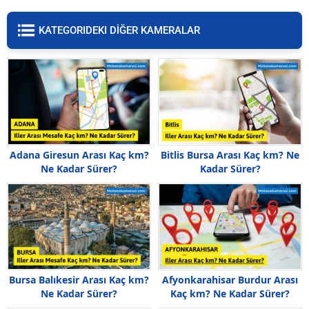
KATEGORIDEKI DİĞER KAMERALAR
Adana Giresun Arası Kaç km?
Bitlis Bursa Arası Kaç km? Ne
Ne Kadar Sürer?
Kadar Sürer?
Bursa Balıkesir Arası Kaç km?
Afyonkarahisar Burdur Arası
Ne Kadar Sürer?
Kaç km? Ne Kadar Sürer?