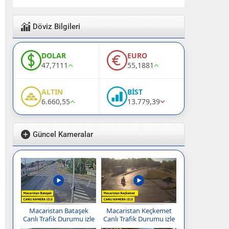
Döviz Bilgileri
DOLAR
EURO
47,7111
55,1881
ALTIN
BİST
6.660,55
13.779,39
Güncel Kameralar
Macaristan Bataşek
Macaristan Keçkemet
Canlı Trafik Durumu izle
Canlı Trafik Durumu izle