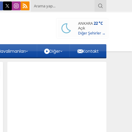
ANKARA
22 °C
Açık
Diğer Şehirler →
avalimanları
Diğer
Kontakt