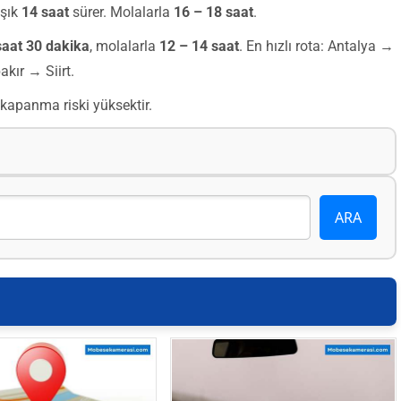
aşık
14 saat
sürer. Molalarla
16 – 18 saat
.
saat 30 dakika
, molalarla
12 – 14 saat
. En hızlı rota: Antalya →
ır → Siirt.
ol kapanma riski yüksektir.