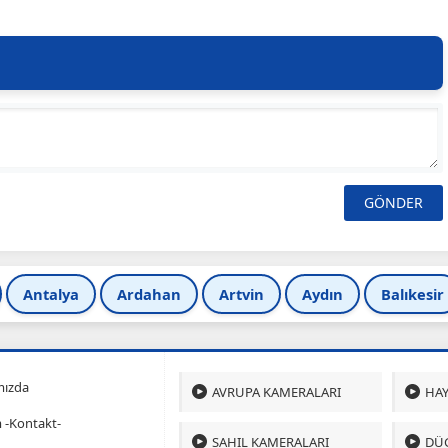
Antalya
Ardahan
Artvin
Aydın
Balıkesir
mızda
AVRUPA KAMERALARI
HAY
m -Kontakt-
SAHIL KAMERALARI
DÜ