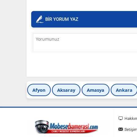
BİR YORUM YAZ
Afyon
Aksaray
Amasya
Ankara
Hakkı
Iletişi