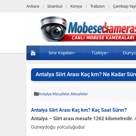
Ankara
Istanbul
Konya
Trabzon
Çambaşı Yayl
Sınır Kapıları
Türkiye
Düny
Antalya Siirt Arası Kaç km? Ne Kadar Sür
Antalya Mesafeler
,
Mesafeler
Antalya Siirt Arası Kaç km? Kaç Saat Sürer?
Antalya – Siirt arası mesafe 1262 kilometredir.
A
Güneydoğu yolculuğudur.