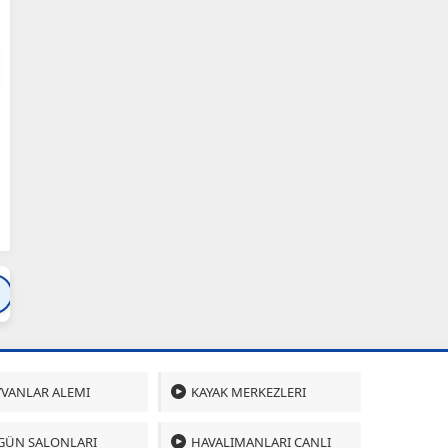
Bartın
Bursa
Çanakkale
Çankırı
Çoru
VANLAR ALEMI
KAYAK MERKEZLERI
GÜN SALONLARI
HAVALIMANLARI CANLI