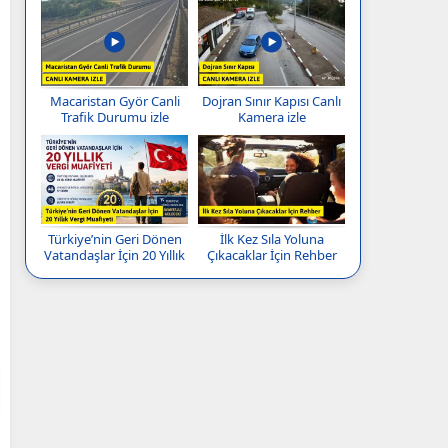
Macaristan Györ Canli
Dojran Sınır Kapısı Canlı
Trafik Durumu izle
Kamera izle
Türkiye’nin Geri Dönen
İlk Kez Sıla Yoluna
Vatandaşlar İçin 20 Yıllık
Çıkacaklar İçin Rehber
Vergi Muafiyeti