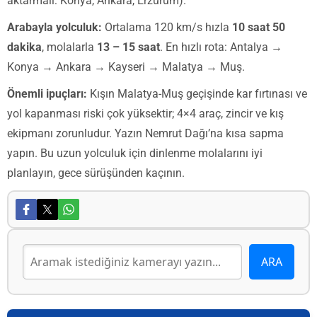
aktarmalı: Konya, Ankara, Erzurum).
Arabayla yolculuk:
Ortalama 120 km/s hızla
10 saat 50
dakika
, molalarla
13 – 15 saat
. En hızlı rota: Antalya →
Konya → Ankara → Kayseri → Malatya → Muş.
Önemli ipuçları:
Kışın Malatya-Muş geçişinde kar fırtınası ve
yol kapanması riski çok yüksektir; 4×4 araç, zincir ve kış
ekipmanı zorunludur. Yazın Nemrut Dağı’na kısa sapma
yapın. Bu uzun yolculuk için dinlenme molalarını iyi
planlayın, gece sürüşünden kaçının.