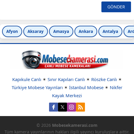
Afyon
Aksaray
Amasya
Ankara
Antalya
Ar
Kapıkule Canlı
✶
Sınır Kapıları Canlı
✶
Röszke Canlı
✶
Türkiye Mobese Yayınları
✶
İstanbul Mobese
✶
Nikfer
Kayak Merkezi
© 2026
Mobesekamerasi.com
Tüm kamera yayınlarının hakları ilgili yayıncı kuruluşlara aittir.