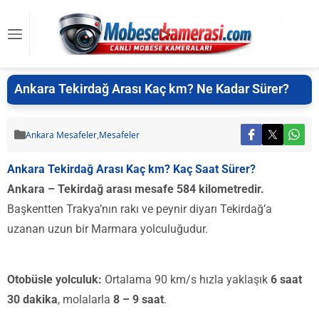
Ankara Tekirdağ Arası Kaç km? Ne Kadar Sürer?
Ankara Mesafeler
,
Mesafeler
Ankara Tekirdağ Arası Kaç km? Kaç Saat Sürer?
Ankara – Tekirdağ arası mesafe 584 kilometredir.
Başkentten Trakya’nın rakı ve peynir diyarı Tekirdağ’a
uzanan uzun bir Marmara yolculuğudur.
Otobüsle yolculuk:
Ortalama 90 km/s hızla yaklaşık
6 saat
30 dakika
, molalarla
8 – 9 saat
.