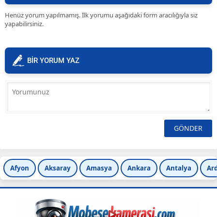
Henüz yorum yapılmamış. İlk yorumu aşağıdaki form aracılığıyla siz
yapabilirsiniz.
BİR YORUM YAZ
Afyon
Aksaray
Amasya
Ankara
Antalya
Ar