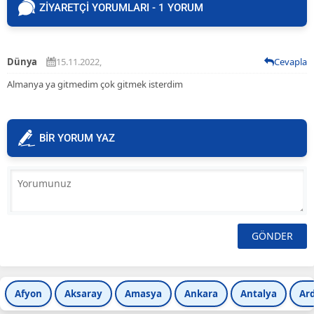
ZİYARETÇİ YORUMLARI - 1 YORUM
Dünya
15.11.2022,
Cevapla
Almanya ya gitmedim çok gitmek isterdim
BİR YORUM YAZ
Afyon
Aksaray
Amasya
Ankara
Antalya
Ar