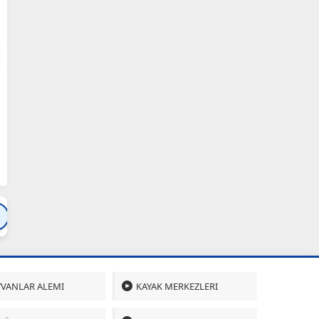
Bartın
Bursa
Çanakkale
Çankırı
Çoru
VANLAR ALEMI
KAYAK MERKEZLERI