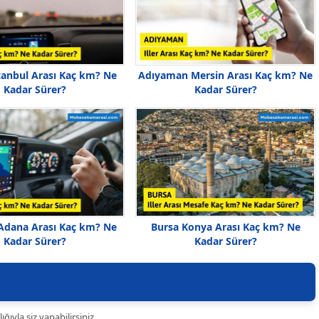
stanbul Arası Kaç km? Ne
Adıyaman Mersin Arası Kaç km? Ne
Kadar Sürer?
Kadar Sürer?
 Adana Arası Kaç km? Ne
Bursa Konya Arası Kaç km? Ne
Kadar Sürer?
Kadar Sürer?
ıyla siz yapabilirsiniz.