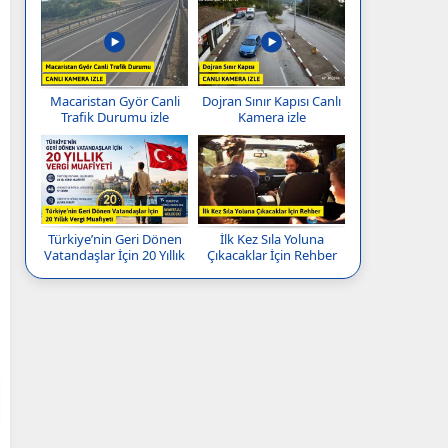
Macaristan Györ Canli
Dojran Sınır Kapısı Canlı
Trafik Durumu izle
Kamera izle
Türkiye’nin Geri Dönen
İlk Kez Sıla Yoluna
Vatandaşlar İçin 20 Yıllık
Çıkacaklar İçin Rehber
Vergi Muafiyeti