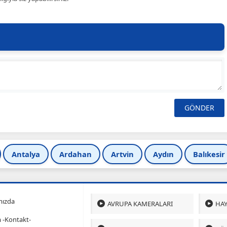
Antalya
Ardahan
Artvin
Aydın
Balıkesir
mızda
AVRUPA KAMERALARI
HAY
m -Kontakt-