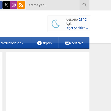
ANKARA
21 °C
Açık
Diğer Şehirler →
avalimanları
Diğer
Kontakt