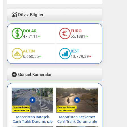
Döviz Bilgileri
DOLAR
EURO
47,7111
55,1881
ALTIN
BİST
6.660,55
13.779,39
Güncel Kameralar
Macaristan Bataşek
Macaristan Keçkemet
Canlı Trafik Durumu izle
Canlı Trafik Durumu izle