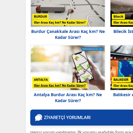
Burdur Çanakkale Arası Kaç km? Ne
Bilecik İ
Kadar Sürer?
Antalya Burdur Arası Kaç km? Ne
Balıkesir
Kadar Sürer?
ZİYARETÇİ YORUMLARI
Henüz yorum yapılmamış. İlk yorumu aşağıdaki form aracılığ