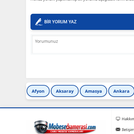
BİR YORUM YAZ
Afyon
Aksaray
Amasya
Ankara
Hakkı
Iletişi