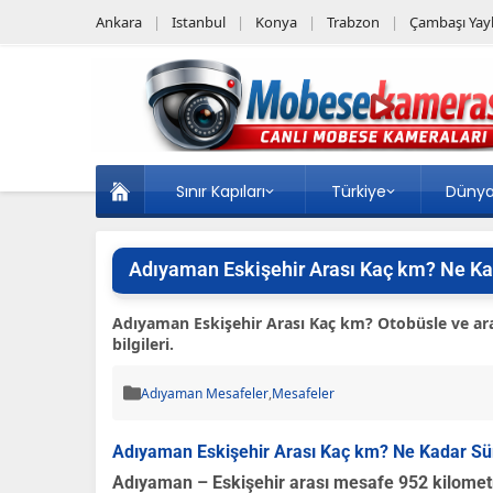
Ankara
Istanbul
Konya
Trabzon
Çambaşı Yayl
Sınır Kapıları
Türkiye
Düny
Adıyaman Eskişehir Arası Kaç km? Ne Ka
Adıyaman Eskişehir Arası Kaç km? Otobüsle ve ara
bilgileri.
Adıyaman Mesafeler
,
Mesafeler
Adıyaman Eskişehir Arası Kaç km? Ne Kadar Sü
Adıyaman – Eskişehir arası mesafe 952 kilometr