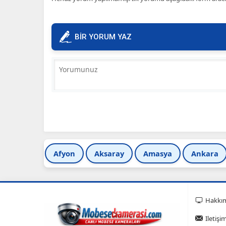
BİR YORUM YAZ
Afyon
Aksaray
Amasya
Ankara
Hakkı
Iletişi