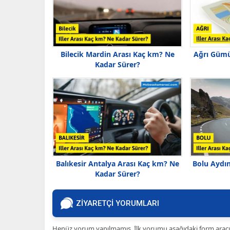
Bilecik Mardin Arası Kaç km? Ne
Ağrı Gümü
Kadar Sürer?
Balıkesir Antalya Arası Kaç km? Ne
Bolu Aydı
Kadar Sürer?
ZİYARETÇİ YORUMLARI
Henüz yorum yapılmamış. İlk yorumu aşağıdaki form aracılığ