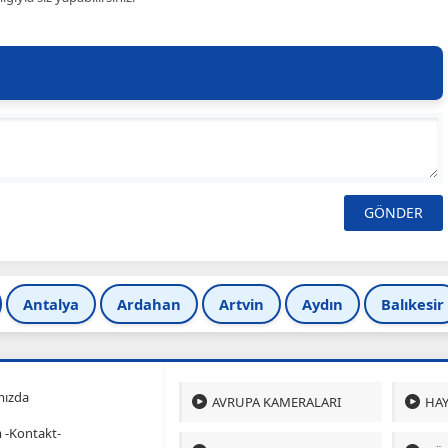
Antalya
Ardahan
Artvin
Aydın
Balıkesir
mızda
AVRUPA KAMERALARI
HAY
m -Kontakt-