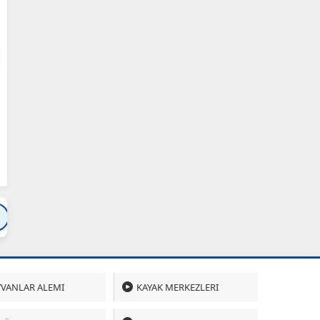
Bartın
Bursa
Çanakkale
Çankırı
Çoru
VANLAR ALEMI
KAYAK MERKEZLERI