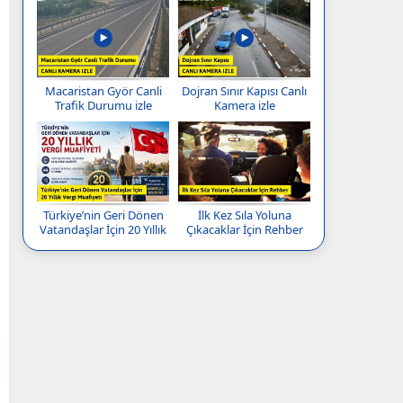
Macaristan Györ Canli
Dojran Sınır Kapısı Canlı
Trafik Durumu izle
Kamera izle
Türkiye’nin Geri Dönen
İlk Kez Sıla Yoluna
Vatandaşlar İçin 20 Yıllık
Çıkacaklar İçin Rehber
Vergi Muafiyeti