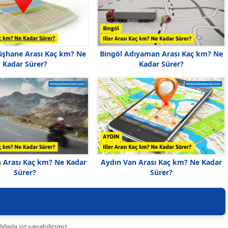
şhane Arası Kaç km? Ne
Bingöl Adıyaman Arası Kaç km? Ne
Kadar Sürer?
Kadar Sürer?
n Arası Kaç km? Ne Kadar
Aydın Van Arası Kaç km? Ne Kadar
Sürer?
Sürer?
ıyla siz yapabilirsiniz.