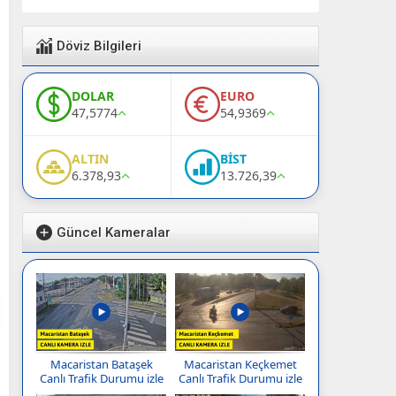
Döviz Bilgileri
DOLAR
EURO
47,5774
54,9369
ALTIN
BİST
6.378,93
13.726,39
Güncel Kameralar
Macaristan Bataşek
Macaristan Keçkemet
Canlı Trafik Durumu izle
Canlı Trafik Durumu izle