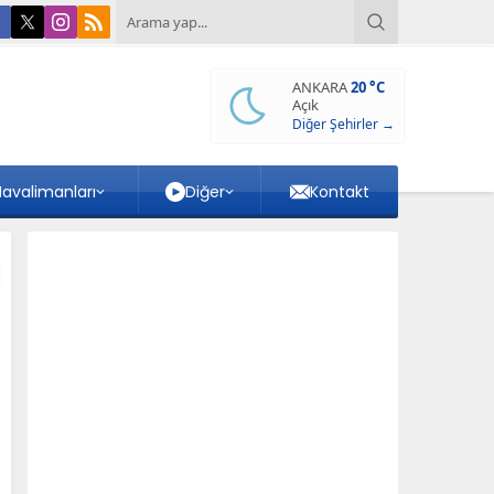
ANKARA
20 °C
Açık
Diğer Şehirler →
avalimanları
Diğer
Kontakt