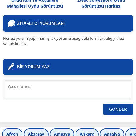
Mahallesi Uydu Görüntüsü
Görüntüsü Haritası
ZİYARETÇİ YORUMLARI
Henüz yorum yapılmamış. İlk yorumu aşağıdaki form aracılığıyla siz
yapabilirsiniz.
BİR YORUM YAZ
Afyon
Aksaray
Amasya
Ankara
Antalya
Ar