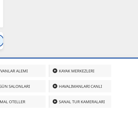
Bartın
Bursa
Çanakkale
Çankırı
Çoru
VANLAR ALEMI
KAYAK MERKEZLERI
GÜN SALONLARI
HAVALIMANLARI CANLI
MAL OTELLER
SANAL TUR KAMERALARI