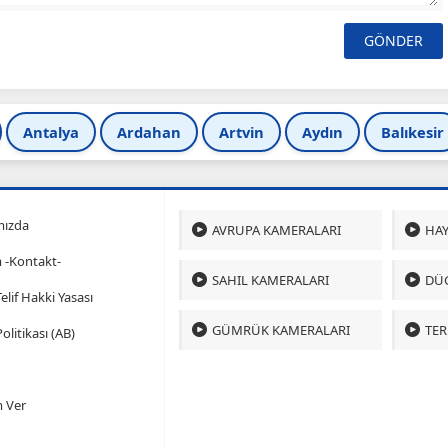
Antalya
Ardahan
Artvin
Aydın
Balıkesir
mızda
AVRUPA KAMERALARI
HAY
m -Kontakt-
SAHIL KAMERALARI
DÜ
 Telif Hakki Yasası
GÜMRÜK KAMERALARI
TER
olitikası (AB)
 Ver