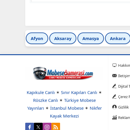
Afyon
Aksaray
Amasya
Ankara
Hakkı
Iletişi
Dijital
Kapıkule Canlı
✶
Sınır Kapıları Canlı
✶
Çerez P
Röszke Canlı
✶
Türkiye Mobese
Gizlilik
Yayınları
✶
İstanbul Mobese
✶
Nikfer
Kayak Merkezi
Reklam