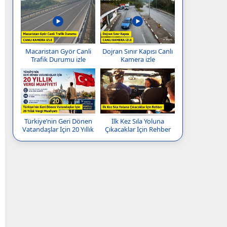
Macaristan Györ Canli
Dojran Sınır Kapısı Canlı
Trafik Durumu izle
Kamera izle
Türkiye’nin Geri Dönen
İlk Kez Sıla Yoluna
Vatandaşlar İçin 20 Yıllık
Çıkacaklar İçin Rehber
Vergi Muafiyeti