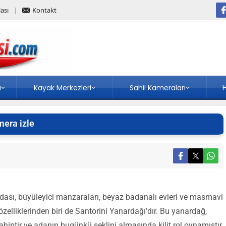
ası
Kontakt
a
Kayak Merkezleri
Sahil Kameraları
H
mera izle
Adası, büyüleyici manzaraları, beyaz badanalı evleri ve masmavi
özelliklerinden biri de Santorini Yanardağı’dır. Bu yanardağ,
iptir ve adanın bugünkü şeklini almasında kilit rol oynamıştır.