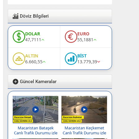
Döviz Bilgileri
DOLAR
EURO
47,7111
55,1881
ALTIN
BİST
6.660,55
13.779,39
Güncel Kameralar
Macaristan Bataşek
Macaristan Keçkemet
Canlı Trafik Durumu izle
Canlı Trafik Durumu izle