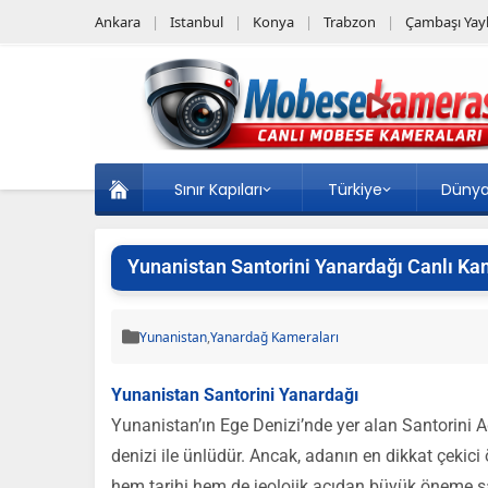
Ankara
Istanbul
Konya
Trabzon
Çambaşı Yayl
Sınır Kapıları
Türkiye
Düny
Yunanistan Santorini Yanardağı Canlı Ka
Yunanistan
,
Yanardağ Kameraları
Yunanistan Santorini Yanardağı
Yunanistan’ın Ege Denizi’nde yer alan Santorini 
denizi ile ünlüdür. Ancak, adanın en dikkat çekici 
hem tarihi hem de jeolojik açıdan büyük öneme sah