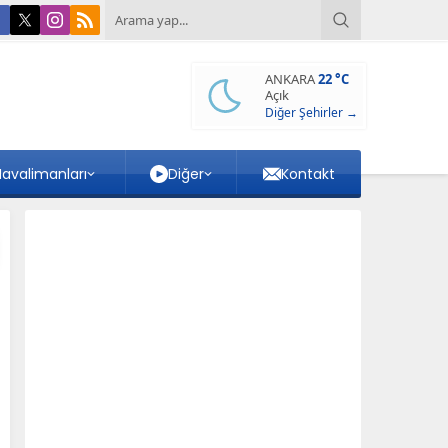
ANKARA
22 °C
Açık
Diğer Şehirler →
avalimanları
Diğer
Kontakt