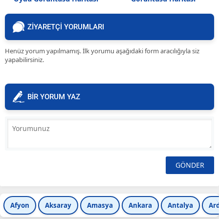
ZİYARETÇİ YORUMLARI
Henüz yorum yapılmamış. İlk yorumu aşağıdaki form aracılığıyla siz
yapabilirsiniz.
BİR YORUM YAZ
Afyon
Aksaray
Amasya
Ankara
Antalya
Ar