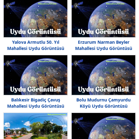
Yalova Armutlu 50. Yıl
Erzurum Narman Beyler
Mahallesi Uydu Görüntüsü
Mahallesi Uydu Görüntüsü
Haritası
Balıkesir Bigadiç Çavuş
Bolu Mudurnu Çamyurdu
Mahallesi Uydu Görüntüsü
Köyü Uydu Görüntüsü