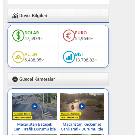
Döviz Bilgileri
DOLAR
EURO
47,5939
54,9646
ALTIN
BİST
6.488,95
13.798,82
Güncel Kameralar
Macaristan Bataşek
Macaristan Keçkemet
Canlı Trafik Durumu izle
Canlı Trafik Durumu izle