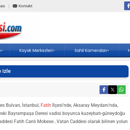
ası
Kontakt
a
Kayak Merkezleri
Sahil Kameraları
H
 izle
s Bulvarı, İstanbul,
Fatih
İlçesi’nde, Aksaray Meydanı’nda,
a, eski Bayrampaşa Deresi vadisi boyunca kuzeybatı-güneydoğu
ddesi Fatih Canlı Mobese…Vatan Caddesi olarak bilinen yolun