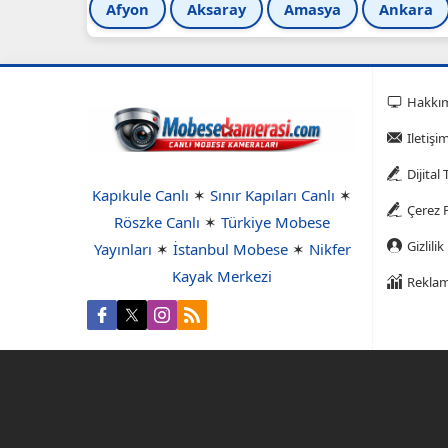
Afyon
Aksaray
Amasya
Ankara
Hakkı
Iletişi
Dijital
Kapıkule Canlı
✶
Sınır Kapıları Canlı
✶
Çerez P
Röszke Canlı
✶
Türkiye Mobese
Gizlilik
Yayınları
✶
İstanbul Mobese
✶
Nikfer
Kayak Merkezi
Reklam