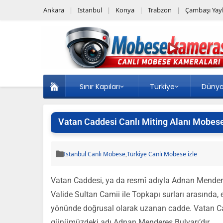
Ankara
Istanbul
Konya
Trabzon
Çambaşı Yayl
Sınır Kapıları
Türkiye
Düny
Vatan Caddesi Canlı Miting Alanı Mobese
Istanbul Canlı Mobese
,
Türkiye Canlı Mobese izle
Vatan Caddesi, ya da resmî adıyla Adnan Mendere
Valide Sultan Camii ile Topkapı surları arasınd
yönünde doğrusal olarak uzanan cadde. Vatan Ca
günümüzdeki adı Adnan Menderes Bulvarı’dır…