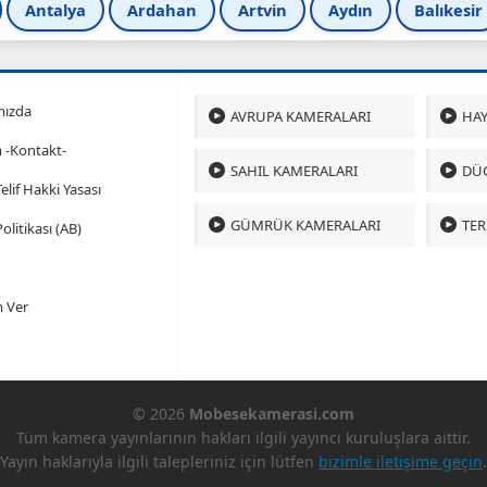
Antalya
Ardahan
Artvin
Aydın
Balıkesir
mızda
AVRUPA KAMERALARI
HAY
m -Kontakt-
SAHIL KAMERALARI
DÜ
 Telif Hakki Yasası
GÜMRÜK KAMERALARI
TER
olitikası (AB)
 Ver
© 2026
Mobesekamerasi.com
Tüm kamera yayınlarının hakları ilgili yayıncı kuruluşlara aittir.
Yayın haklarıyla ilgili talepleriniz için lütfen
bizimle iletişime geçin
.