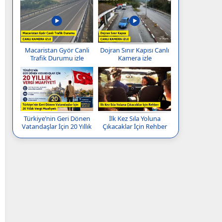
Macaristan Györ Canli
Dojran Sınır Kapısı Canlı
Trafik Durumu izle
Kamera izle
Türkiye’nin Geri Dönen
İlk Kez Sıla Yoluna
Vatandaşlar İçin 20 Yıllık
Çıkacaklar İçin Rehber
Vergi Muafiyeti