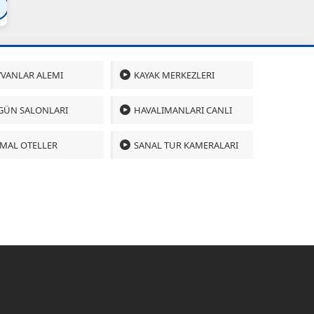
Bartın
Bursa
Çanakkale
Çankırı
Çoru
VANLAR ALEMI
KAYAK MERKEZLERI
GÜN SALONLARI
HAVALIMANLARI CANLI
MAL OTELLER
SANAL TUR KAMERALARI