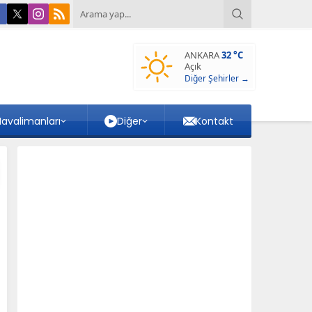
ANKARA
32 °C
Açık
Diğer Şehirler →
avalimanları
Diğer
Kontakt