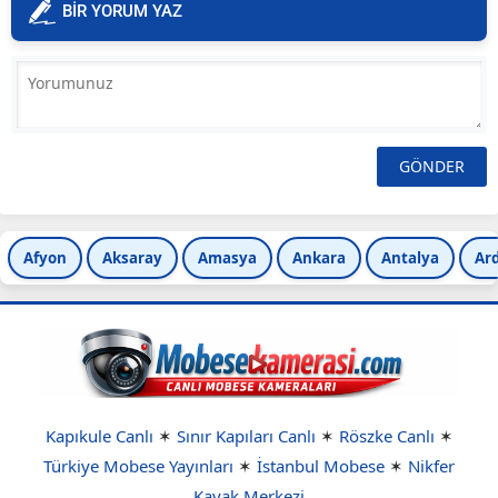
BİR YORUM YAZ
Afyon
Aksaray
Amasya
Ankara
Antalya
Ar
Kapıkule Canlı
✶
Sınır Kapıları Canlı
✶
Röszke Canlı
✶
Türkiye Mobese Yayınları
✶
İstanbul Mobese
✶
Nikfer
Kayak Merkezi