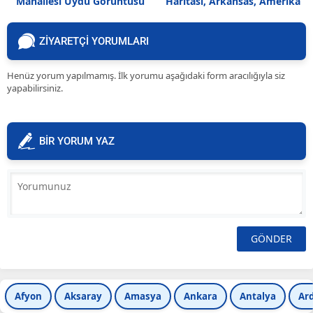
Mahallesi Uydu Görüntüsü
Haritası, Arkansas, Amerika
ZİYARETÇİ YORUMLARI
Henüz yorum yapılmamış. İlk yorumu aşağıdaki form aracılığıyla siz
yapabilirsiniz.
BİR YORUM YAZ
Afyon
Aksaray
Amasya
Ankara
Antalya
Ar