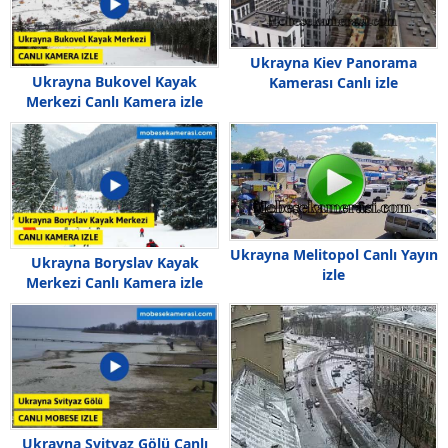
Ukrayna Kiev Panorama
Ukrayna Bukovel Kayak
Kamerası Canlı izle
Merkezi Canlı Kamera izle
Ukrayna Melitopol Canlı Yayın
Ukrayna Boryslav Kayak
izle
Merkezi Canlı Kamera izle
Ukrayna Svityaz Gölü Canlı