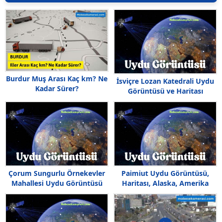
Burdur Muş Arası Kaç km? Ne
İsviçre Lozan Katedrali Uydu
Kadar Sürer?
Görüntüsü ve Haritası
Çorum Sungurlu Örnekevler
Paimiut Uydu Görüntüsü,
Mahallesi Uydu Görüntüsü
Haritası, Alaska, Amerika