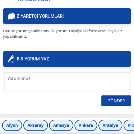
ZİYARETÇİ YORUMLARI
Henüz yorum yapılmamış. İlk yorumu aşağıdaki form aracılığıyla siz
yapabilirsiniz.
BİR YORUM YAZ
Afyon
Aksaray
Amasya
Ankara
Antalya
Ar