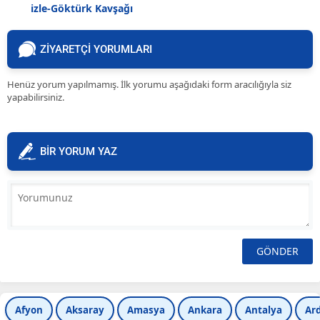
izle-Göktürk Kavşağı
ZİYARETÇİ YORUMLARI
Henüz yorum yapılmamış. İlk yorumu aşağıdaki form aracılığıyla siz
yapabilirsiniz.
BİR YORUM YAZ
Afyon
Aksaray
Amasya
Ankara
Antalya
Ar