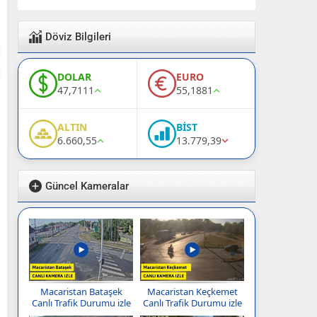
Döviz Bilgileri
DOLAR
EURO
47,7111
55,1881
ALTIN
BİST
6.660,55
13.779,39
Güncel Kameralar
Macaristan Bataşek
Macaristan Keçkemet
Canlı Trafik Durumu izle
Canlı Trafik Durumu izle