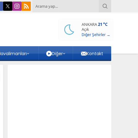
ANKARA
21 °C
Açık
Diğer Şehirler →
avalimanları
Diğer
Kontakt