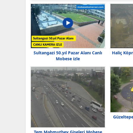
Haliç Köpr
Sultangazi 50.yıl Pazar Alanı Canlı
Mobese izle
Güzeltepe
Tem Mahmutbey Gişeleri Mobese