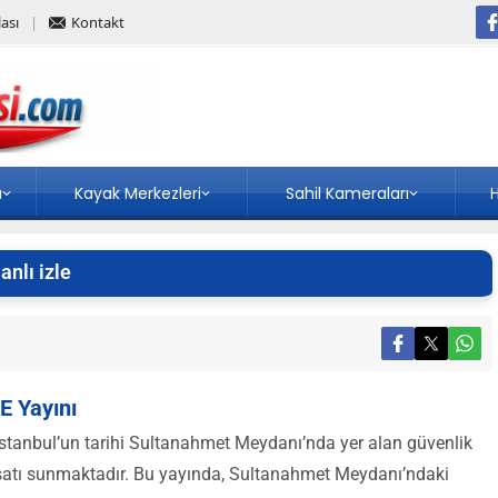
ası
Kontakt
a
Kayak Merkezleri
Sahil Kameraları
H
nlı izle
 Yayını
İstanbul’un tarihi Sultanahmet Meydanı’nda yer alan güvenlik
ırsatı sunmaktadır. Bu yayında, Sultanahmet Meydanı’ndaki