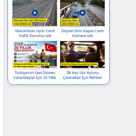
Macaristan Györ Canli
Dojran Sınır Kapısı Canlı
Trafik Durumu izle
Kamera izle
Türkiye’nin Geri Dönen
İlk Kez Sıla Yoluna
Vatandaşlar İçin 20 Yıllık
Çıkacaklar İçin Rehber
Vergi Muafiyeti