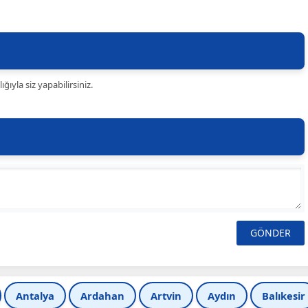
ıyla siz yapabilirsiniz.
Antalya
Ardahan
Artvin
Aydın
Balıkesir