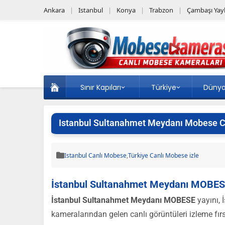
Ankara
Istanbul
Konya
Trabzon
Çambaşı Yayl
Sınır Kapıları
Türkiye
Düny
Istanbul Sultanahmet Meydanı Mobese Ca
Istanbul Canlı Mobese
,
Türkiye Canlı Mobese izle
İstanbul Sultanahmet Meydanı MOBESE
İstanbul Sultanahmet Meydanı MOBESE
yayını, 
kameralarından gelen canlı görüntüleri izleme f