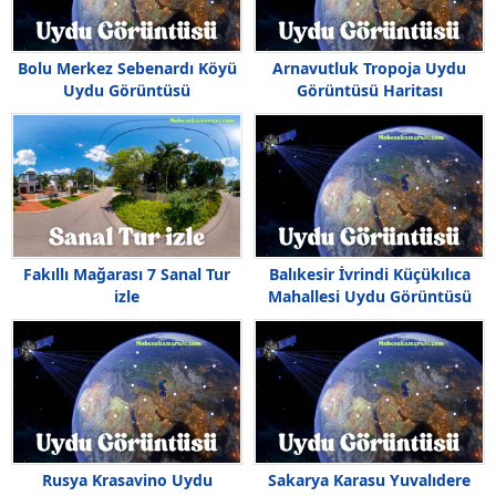
Bolu Merkez Sebenardı Köyü
Arnavutluk Tropoja Uydu
Uydu Görüntüsü
Görüntüsü Haritası
Fakıllı Mağarası 7 Sanal Tur
Balıkesir İvrindi Küçükılıca
izle
Mahallesi Uydu Görüntüsü
Rusya Krasavino Uydu
Sakarya Karasu Yuvalıdere