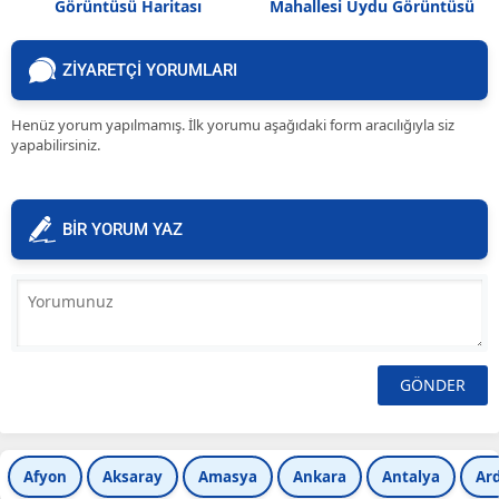
Görüntüsü Haritası
Mahallesi Uydu Görüntüsü
ZİYARETÇİ YORUMLARI
Henüz yorum yapılmamış. İlk yorumu aşağıdaki form aracılığıyla siz
yapabilirsiniz.
BİR YORUM YAZ
Afyon
Aksaray
Amasya
Ankara
Antalya
Ar