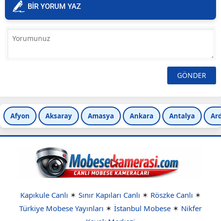
BİR YORUM YAZ
Afyon
Aksaray
Amasya
Ankara
Antalya
Ar
Kapıkule Canlı
✶
Sınır Kapıları Canlı
✶
Röszke Canlı
✶
Türkiye Mobese Yayınları
✶
İstanbul Mobese
✶
Nikfer