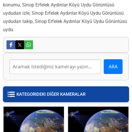
konumu, Sinop Erfelek Aydınlar Köyü Uydu Görüntüsü
uydudan izle, Sinop Erfelek Aydınlar Köyü Uydu Görüntüsü
uydudan takip, Sinop Erfelek Aydınlar Köyü Uydu Görüntüsü
uydu
KATEGORIDEKI DİĞER KAMERALAR