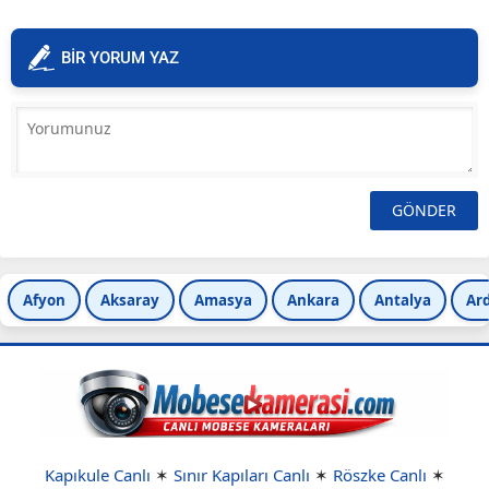
BİR YORUM YAZ
Afyon
Aksaray
Amasya
Ankara
Antalya
Ar
Kapıkule Canlı
✶
Sınır Kapıları Canlı
✶
Röszke Canlı
✶