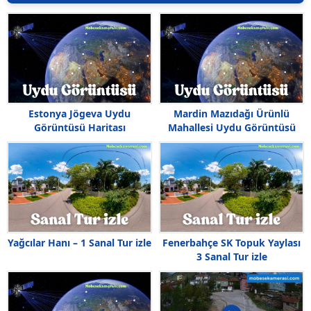
Estonya Jögeva Uydu
Mardin Mazıdağı Ürünlü
Görüntüsü Haritası
Mahallesi Uydu Görüntüsü
Haritası
Yağcılar Hanı – 1 Sanal Tur izle
Fenerbahçe SK Topuk Yaylası
3 Sanal Tur izle