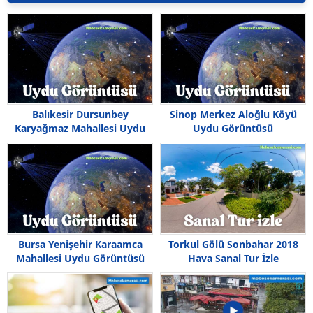
Balıkesir Dursunbey
Sinop Merkez Aloğlu Köyü
Karyağmaz Mahallesi Uydu
Uydu Görüntüsü
Görüntüsü
Bursa Yenişehir Karaamca
Torkul Gölü Sonbahar 2018
Mahallesi Uydu Görüntüsü
Hava Sanal Tur İzle