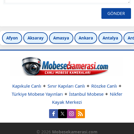
Afyon
Aksaray
Amasya
Ankara
Antalya
Ar
Kapıkule Canlı
✶
Sınır Kapıları Canlı
✶
Röszke Canlı
✶
Türkiye Mobese Yayınları
✶
İstanbul Mobese
✶
Nikfer
Kayak Merkezi
© 2026
Mobesekamerasi.com