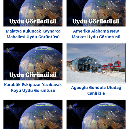
Malatya Kuluncak Kaynarca
Amerika Alabama New
Mahallesi Uydu Görüntüsü
Market Uydu Görüntüsü
Haritası
Haritası
Karabük Eskipazar Yazıkavak
Ağaoğlu Gondola Uludağ
Köyü Uydu Görüntüsü
Canlı izle