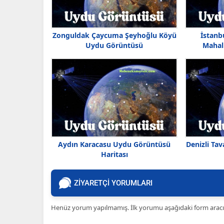
Zonguldak Çaycuma Şeyhoğlu Köyü
İstanb
Uydu Görüntüsü
Mahal
Aydın Karacasu Uydu Görüntüsü
Denizli Ta
Haritası
ZİYARETÇİ YORUMLARI
Henüz yorum yapılmamış. İlk yorumu aşağıdaki form aracılığ