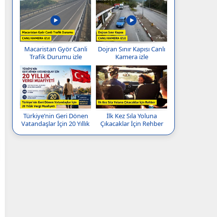
Macaristan Györ Canli
Dojran Sınır Kapısı Canlı
Trafik Durumu izle
Kamera izle
Türkiye’nin Geri Dönen
İlk Kez Sıla Yoluna
Vatandaşlar İçin 20 Yıllık
Çıkacaklar İçin Rehber
Vergi Muafiyeti