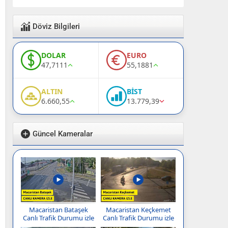
Döviz Bilgileri
DOLAR
EURO
47,7111
55,1881
ALTIN
BİST
6.660,55
13.779,39
Güncel Kameralar
Macaristan Bataşek
Macaristan Keçkemet
Canlı Trafik Durumu izle
Canlı Trafik Durumu izle