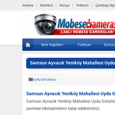
Ankara
Istanbul
Konya
Trabzon
Çambaşı Yayl
Sınır Kapıları
Türkiye
Düny
Samsun Ayvacık Yeniköy Mahallesi Uydu
Uydu Görüntüsü
Samsun Ayvacık Yeniköy Mahallesi Uydu 
Samsun Ayvacık Yeniköy Mahallesi Uydu Görüntü
çevresel etkileşimlerini takip edebilirsiniz.