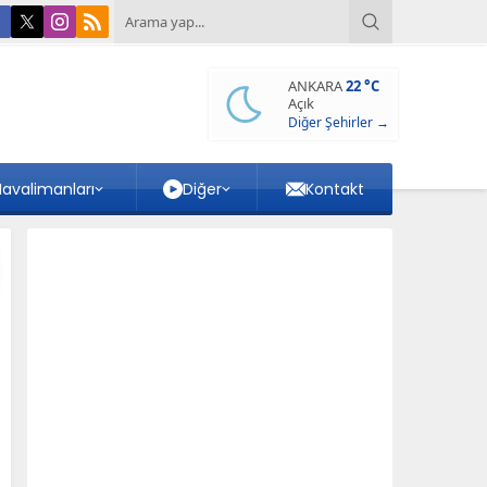
ANKARA
22 °C
Açık
Diğer Şehirler →
avalimanları
Diğer
Kontakt