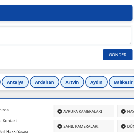
Antalya
Ardahan
Artvin
Aydın
Balıkesir
mızda
AVRUPA KAMERALARI
HAY
m -Kontakt-
SAHIL KAMERALARI
DÜ
 Telif Hakki Yasası