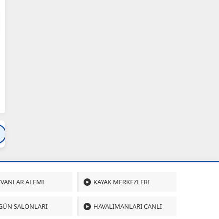
Bartın
Bursa
Çanakkale
Çankırı
Çoru
VANLAR ALEMI
KAYAK MERKEZLERI
GÜN SALONLARI
HAVALIMANLARI CANLI