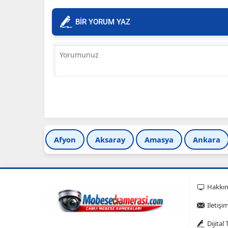
BİR YORUM YAZ
Afyon
Aksaray
Amasya
Ankara
Hakkı
Iletişi
Dijital