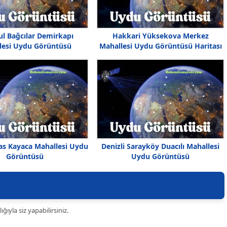
ul Bağcılar Demirkapı
Hakkari Yüksekova Merkez
lesi Uydu Görüntüsü
Mahallesi Uydu Görüntüsü Haritası
vas Kayaca Mahallesi Uydu
Denizli Sarayköy Duacılı Mahallesi
Görüntüsü
Uydu Görüntüsü
ıyla siz yapabilirsiniz.