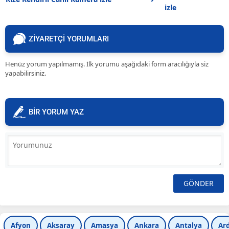
izle
ZİYARETÇİ YORUMLARI
Henüz yorum yapılmamış. İlk yorumu aşağıdaki form aracılığıyla siz
yapabilirsiniz.
BİR YORUM YAZ
Afyon
Aksaray
Amasya
Ankara
Antalya
Ar