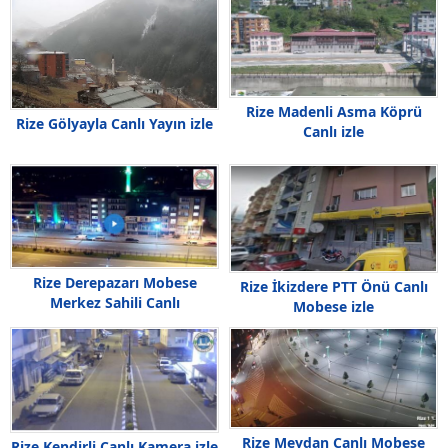
Rize Madenli Asma Köprü
Rize Gölyayla Canlı Yayın izle
Canlı izle
Rize Derepazarı Mobese
Rize İkizdere PTT Önü Canlı
Merkez Sahili Canlı
Mobese izle
Rize Meydan Canlı Mobese
Rize Kendirli Canlı Kamera izle