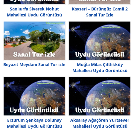
Şanlıurfa Siverek Nohut
Kayseri – Bürüngüz Camii 2
Mahallesi Uydu Görüntüsü
Sanal Tur İzle
Haritası
Beyazıt Meydanı Sanal Tur izle
Muğla Milas Çiftlikköy
Mahallesi Uydu Görüntüsü
Erzurum Şenkaya Dolunay
Aksaray Ağaçören Yurtsever
Mahallesi Uydu Görüntüsü
Mahallesi Uydu Görüntüsü
Haritası
Haritası