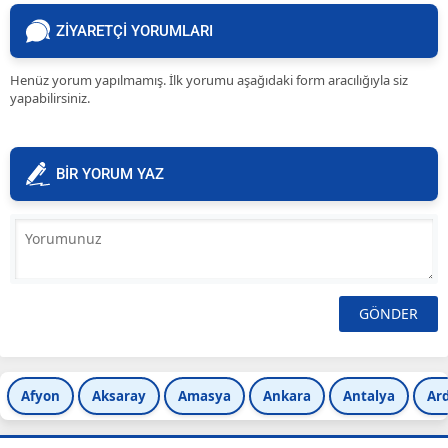
ZİYARETÇİ YORUMLARI
Henüz yorum yapılmamış. İlk yorumu aşağıdaki form aracılığıyla siz
yapabilirsiniz.
BİR YORUM YAZ
Afyon
Aksaray
Amasya
Ankara
Antalya
Ar