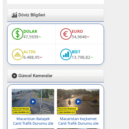
Döviz Bilgileri
DOLAR
EURO
47,5939
54,9646
ALTIN
BİST
6.488,95
13.798,82
Güncel Kameralar
Macaristan Bataşek
Macaristan Keçkemet
Canlı Trafik Durumu izle
Canlı Trafik Durumu izle