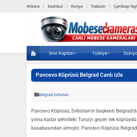
Ankara
Istanbul
Konya
Trabzon
Çambaşı Yayl
Sınır Kapıları
Türkiye
Düny
Pancevo Köprüsü Belgrad Canlı izle
Belgrad
,
Sırbistan
Pancevo Köprüsü, Sırbistan’ın başkenti Belgrad’da
yılına kadar şehirdeki Tuna’yı geçen tek köprüyd
kasabasından almıştır. Pancevo Köprüsü Belgrad