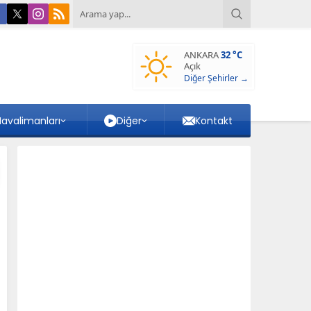
ANKARA
32 °C
Açık
Diğer Şehirler →
avalimanları
Diğer
Kontakt