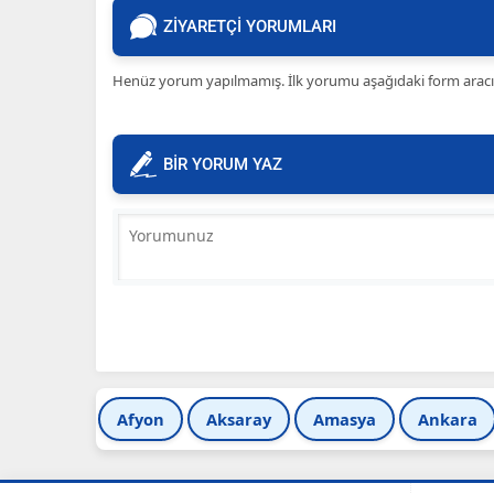
ZİYARETÇİ YORUMLARI
Henüz yorum yapılmamış. İlk yorumu aşağıdaki form aracılığ
BİR YORUM YAZ
Afyon
Aksaray
Amasya
Ankara