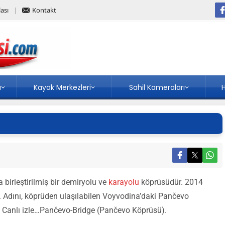
ası
Kontakt
a
Kayak Merkezleri
Sahil Kameraları
H
 birleştirilmiş bir demiryolu ve
karayolu
köprüsüdür. 2014
ü. Adını, köprüden ulaşılabilen Voyvodina’daki Pančevo
 Canlı izle…Pančevo-Bridge (Pančevo Köprüsü).