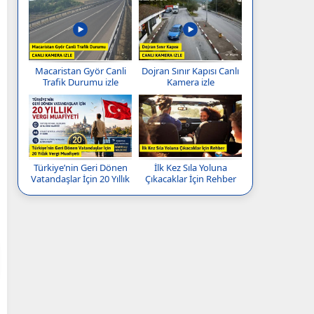
Macaristan Györ Canli
Dojran Sınır Kapısı Canlı
Trafik Durumu izle
Kamera izle
Türkiye’nin Geri Dönen
İlk Kez Sıla Yoluna
Vatandaşlar İçin 20 Yıllık
Çıkacaklar İçin Rehber
Vergi Muafiyeti