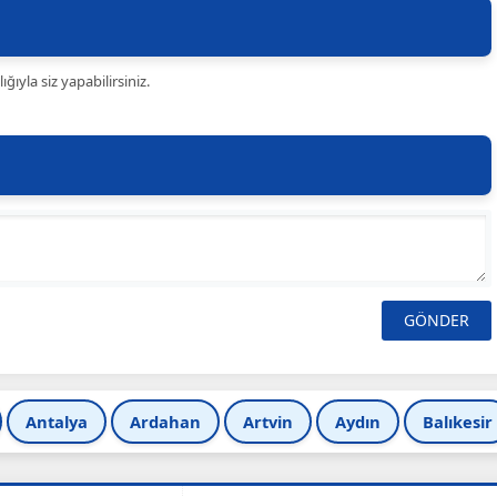
ıyla siz yapabilirsiniz.
Antalya
Ardahan
Artvin
Aydın
Balıkesir