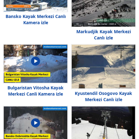
Bansko Kayak Merkezi Canlı
Kamera izle
Markudjik Kayak Merkezi
Canlı izle
Bulgaristan Vitosha Kayak
Kyustendil Osogovo Kayak
Merkezi Canli Kamera izle
Merkezi Canlı izle