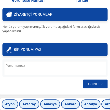
Görüntüsü Haritası
Tur izle
ZİYARETÇİ YORUMLARI
Henüz yorum yapılmamış. İlk yorumu aşağıdaki form aracılığıyla siz
yapabilirsiniz.
BİR YORUM YAZ
Afyon
Aksaray
Amasya
Ankara
Antalya
Ar