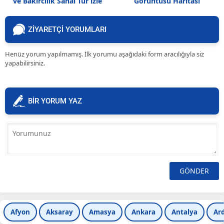
ve Bakırcılık Sanal Tur izle
Görüntüsü Haritası
ZİYARETÇİ YORUMLARI
Henüz yorum yapılmamış. İlk yorumu aşağıdaki form aracılığıyla siz
yapabilirsiniz.
BİR YORUM YAZ
Afyon
Aksaray
Amasya
Ankara
Antalya
Ar