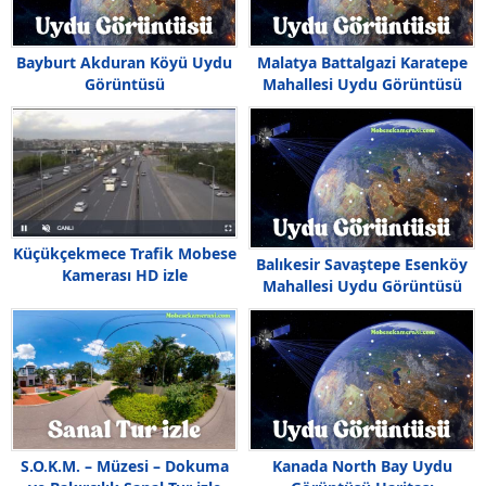
Bayburt Akduran Köyü Uydu
Malatya Battalgazi Karatepe
Görüntüsü
Mahallesi Uydu Görüntüsü
Haritası
Küçükçekmece Trafik Mobese
Balıkesir Savaştepe Esenköy
Kamerası HD izle
Mahallesi Uydu Görüntüsü
S.O.K.M. – Müzesi – Dokuma
Kanada North Bay Uydu