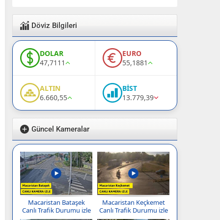
Döviz Bilgileri
DOLAR
EURO
47,7111
55,1881
ALTIN
BİST
6.660,55
13.779,39
Güncel Kameralar
Macaristan Bataşek
Macaristan Keçkemet
Canlı Trafik Durumu izle
Canlı Trafik Durumu izle