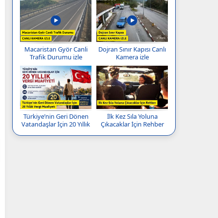
Macaristan Györ Canli
Dojran Sınır Kapısı Canlı
Trafik Durumu izle
Kamera izle
Türkiye’nin Geri Dönen
İlk Kez Sıla Yoluna
Vatandaşlar İçin 20 Yıllık
Çıkacaklar İçin Rehber
Vergi Muafiyeti