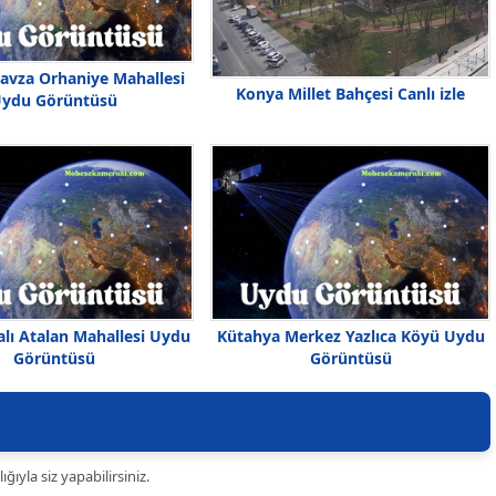
vza Orhaniye Mahallesi
Konya Millet Bahçesi Canlı izle
ydu Görüntüsü
alı Atalan Mahallesi Uydu
Kütahya Merkez Yazlıca Köyü Uydu
Görüntüsü
Görüntüsü
ıyla siz yapabilirsiniz.