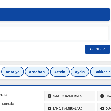
Antalya
Ardahan
Artvin
Aydın
Balıkesir
mızda
AVRUPA KAMERALARI
HAY
m -Kontakt-
SAHIL KAMERALARI
DÜ