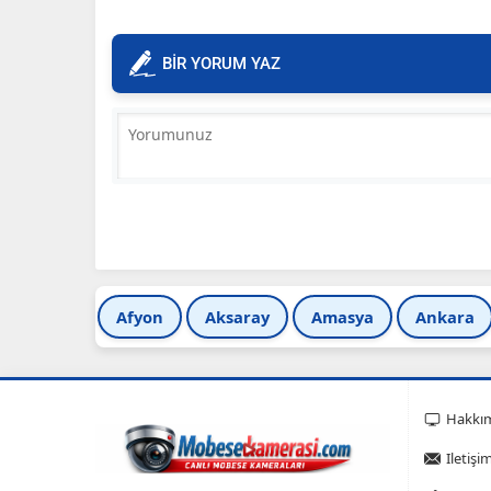
BİR YORUM YAZ
Afyon
Aksaray
Amasya
Ankara
Hakkı
Iletişi