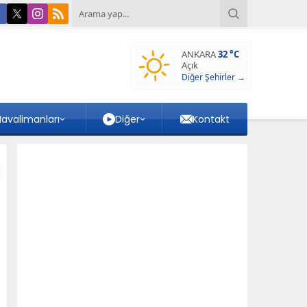
ANKARA
32 °C
Açık
Diğer Şehirler →
avalimanları
Diğer
Kontakt