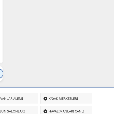
Bartın
Bursa
Çanakkale
Çankırı
Çoru
VANLAR ALEMI
KAYAK MERKEZLERI
GÜN SALONLARI
HAVALIMANLARI CANLI