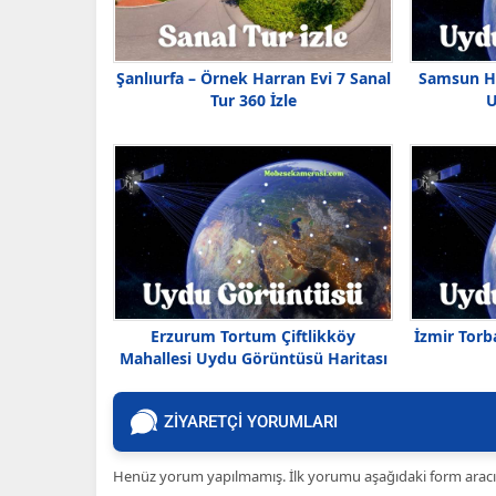
Şanlıurfa – Örnek Harran Evi 7 Sanal
Samsun Ha
Tur 360 İzle
U
Erzurum Tortum Çiftlikköy
İzmir Torb
Mahallesi Uydu Görüntüsü Haritası
ZİYARETÇİ YORUMLARI
Henüz yorum yapılmamış. İlk yorumu aşağıdaki form aracılığ