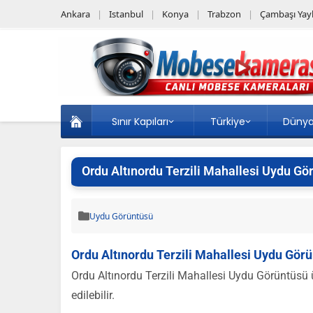
Ankara
Istanbul
Konya
Trabzon
Çambaşı Yayl
Sınır Kapıları
Türkiye
Düny
Ordu Altınordu Terzili Mahallesi Uydu Gö
Uydu Görüntüsü
Ordu Altınordu Terzili Mahallesi Uydu Gör
Ordu Altınordu Terzili Mahallesi Uydu Görüntüsü ü
edilebilir.