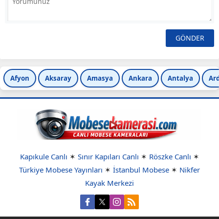
Afyon
Aksaray
Amasya
Ankara
Antalya
Ar
Kapıkule Canlı
✶
Sınır Kapıları Canlı
✶
Röszke Canlı
✶
Türkiye Mobese Yayınları
✶
İstanbul Mobese
✶
Nikfer
Kayak Merkezi