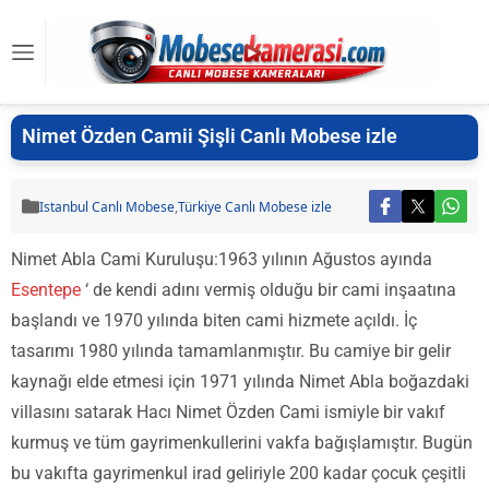
Nimet Özden Camii Şişli Canlı Mobese izle
Istanbul Canlı Mobese
,
Türkiye Canlı Mobese izle
Nimet Abla Cami Kuruluşu:1963 yılının Ağustos ayında
Esentepe
‘ de kendi adını vermiş olduğu bir cami inşaatına
başlandı ve 1970 yılında biten cami hizmete açıldı. İç
tasarımı 1980 yılında tamamlanmıştır. Bu camiye bir gelir
kaynağı elde etmesi için 1971 yılında Nimet Abla boğazdaki
villasını satarak Hacı Nimet Özden Cami ismiyle bir vakıf
kurmuş ve tüm gayrimenkullerini vakfa bağışlamıştır. Bugün
bu vakıfta gayrimenkul irad geliriyle 200 kadar çocuk çeşitli