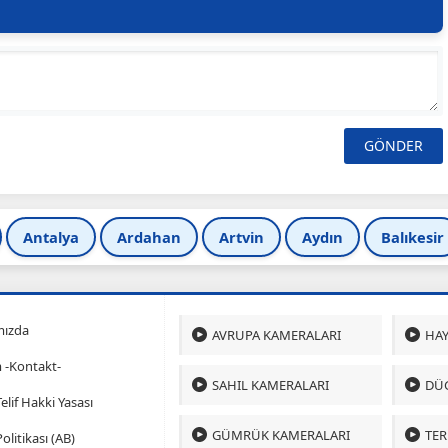
Antalya
Ardahan
Artvin
Aydın
Balıkesir
mızda
AVRUPA KAMERALARI
HAY
m -Kontakt-
SAHIL KAMERALARI
DÜ
 Telif Hakki Yasası
GÜMRÜK KAMERALARI
TER
olitikası (AB)