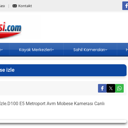
ası
Kontakt
a
Kayak Merkezleri
Sahil Kameraları
H
e izle
İzle.D100 E5 Metroport Avm Mobese Kamerası Canlı