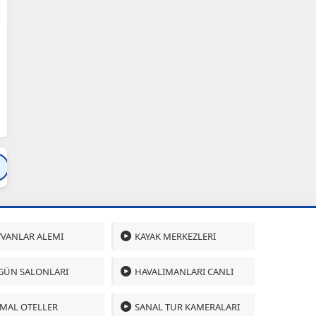
Bartın
Bursa
Çanakkale
Çankırı
Çoru
VANLAR ALEMI
KAYAK MERKEZLERI
GÜN SALONLARI
HAVALIMANLARI CANLI
MAL OTELLER
SANAL TUR KAMERALARI