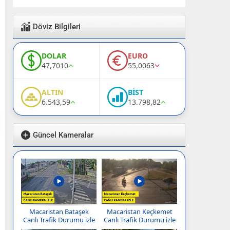
Döviz Bilgileri
DOLAR
EURO
47,7010
55,0063
ALTIN
BİST
6.543,59
13.798,82
Güncel Kameralar
Macaristan Bataşek
Macaristan Keçkemet
Canlı Trafik Durumu izle
Canlı Trafik Durumu izle