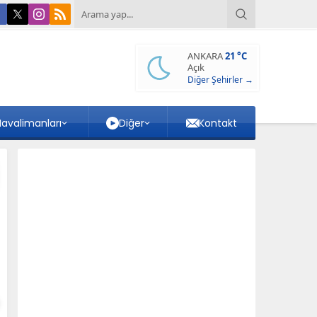
ANKARA
21 °C
Açık
Diğer Şehirler →
avalimanları
Diğer
Kontakt