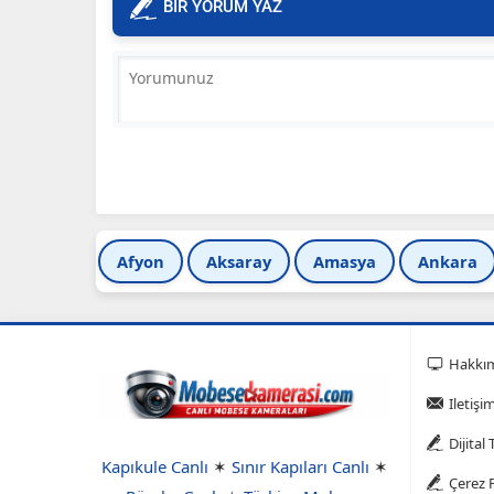
BİR YORUM YAZ
Afyon
Aksaray
Amasya
Ankara
Hakkı
Iletişi
Dijital
Kapıkule Canlı
✶
Sınır Kapıları Canlı
✶
Çerez P