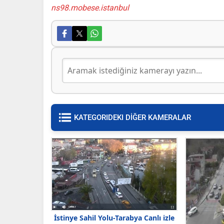
ns98.mobese.istanbul
KATEGORIDEKI DİĞER KAMERALAR
İstinye Sahil Yolu-Tarabya Canlı izle