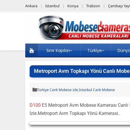
Ankara
Istanbul
Konya
Trabzon
Çambaşı Yayl
Sınır Kapıları
Türkiye
Düny
Metroport Avm Topkapı Yönü Canlı Mobes
Türkiye Canlı Mobese izle
,
Istanbul Canlı Mobese
D100
E5 Metroport Avm Mobese Kamerası Canlı 
İzle.Metroport Avm Topkapı Yönü Kamerasi..
Yayın Yükleniyor...