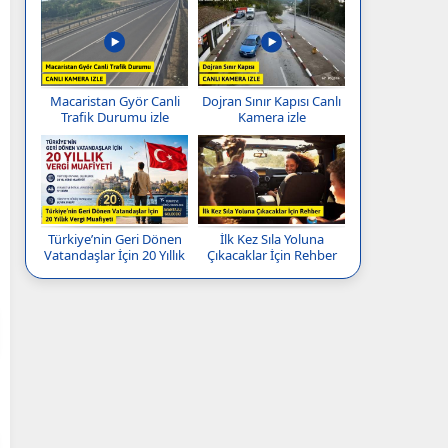
Macaristan Györ Canli
Dojran Sınır Kapısı Canlı
Trafik Durumu izle
Kamera izle
Türkiye’nin Geri Dönen
İlk Kez Sıla Yoluna
Vatandaşlar İçin 20 Yıllık
Çıkacaklar İçin Rehber
Vergi Muafiyeti