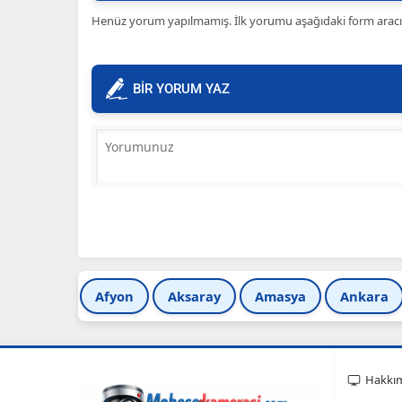
Henüz yorum yapılmamış. İlk yorumu aşağıdaki form aracılığ
BİR YORUM YAZ
Afyon
Aksaray
Amasya
Ankara
Hakkı