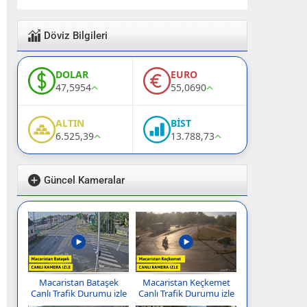
Döviz Bilgileri
DOLAR
EURO
47,5954
55,0690
ALTIN
BİST
6.525,39
13.788,73
Güncel Kameralar
Macaristan Bataşek
Macaristan Keçkemet
Canlı Trafik Durumu izle
Canlı Trafik Durumu izle