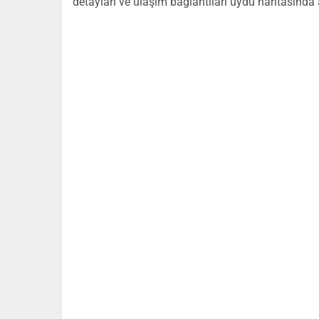
detayları ve ulaşım bağlantıları uydu haritasında 