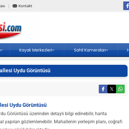
ası
Kontakt
a
Kayak Merkezleri
Sahil Kameraları
H
llesi Uydu Görüntüsü
esi Uydu Görüntüsü
Görüntüsü üzerinden detaylı bilgi edinebilir, harita
al yapıları gözlemlenebilir. Mahallenin yerleşim planı, coğrafi