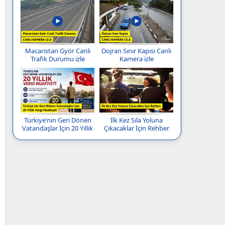
Macaristan Györ Canli
Dojran Sınır Kapısı Canlı
Trafik Durumu izle
Kamera izle
Türkiye’nin Geri Dönen
İlk Kez Sıla Yoluna
Vatandaşlar İçin 20 Yıllık
Çıkacaklar İçin Rehber
Vergi Muafiyeti