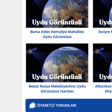
Bursa Keles Kemaliye Mahallesi
İsviçre
Uydu Görüntüsü
Beyaz Rusya Maladzyechna Uydu
Afyonkar
Görüntüsü Haritası
Köy
ZİYARETÇİ YORUMLARI