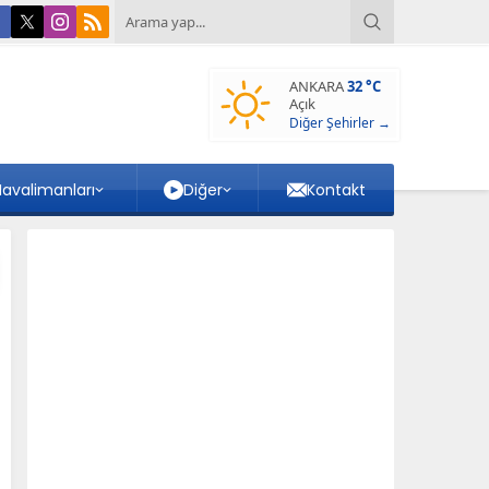
ANKARA
32 °C
Açık
Diğer Şehirler →
avalimanları
Diğer
Kontakt