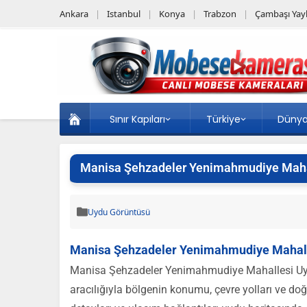
Ankara
Istanbul
Konya
Trabzon
Çambaşı Yayl
Sınır Kapıları
Türkiye
Düny
Manisa Şehzadeler Yenimahmudiye Maha
Uydu Görüntüsü
Manisa Şehzadeler Yenimahmudiye Mahall
Manisa Şehzadeler Yenimahmudiye Mahallesi Uydu 
aracılığıyla bölgenin konumu, çevre yolları ve doğ