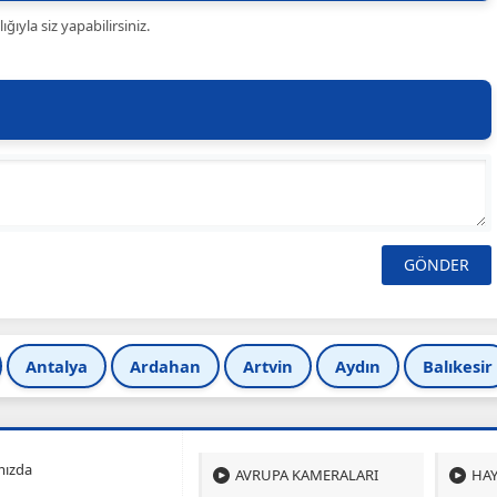
ıyla siz yapabilirsiniz.
Antalya
Ardahan
Artvin
Aydın
Balıkesir
mızda
AVRUPA KAMERALARI
HAY