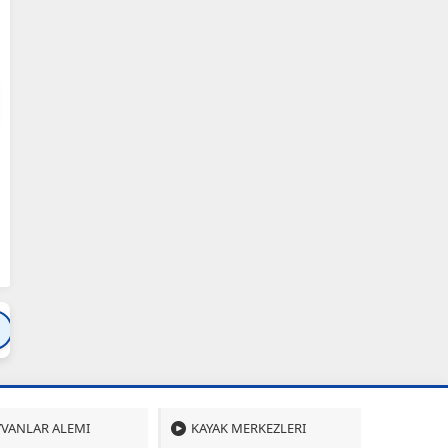
Bartın
Bursa
Çanakkale
Çankırı
Çoru
VANLAR ALEMI
KAYAK MERKEZLERI