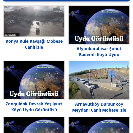
Konya Kule Kavşağı Mobese
Canlı izle
Afyonkarahisar Şuhut
Bademli Köyü Uydu
Görüntüsü
Zonguldak Devrek Yeşilyurt
Arnavutköy Dursunköy
Köyü Uydu Görüntüsü
Meydanı Canlı Mobese izle