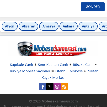
Afyon
Aksaray
Amasya
Ankara
Antalya
Ar
Kapıkule Canlı
✶
Sınır Kapıları Canlı
✶
Röszke Canlı
✶
Türkiye Mobese Yayınları
✶
İstanbul Mobese
✶
Nikfer
Kayak Merkezi
© 2026
Mobesekamerasi.com
Tüm kamera yayınlarının hakları ilgili yayıncı kuruluşlara aittir.