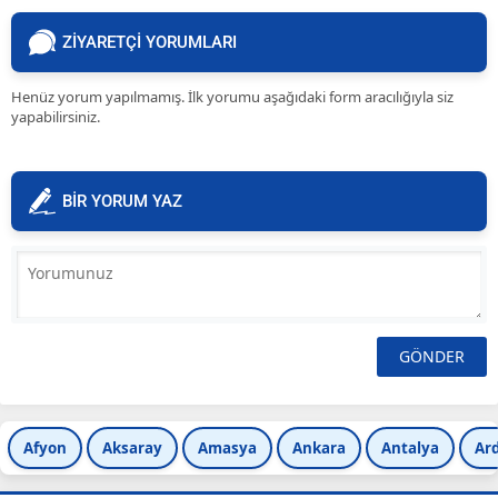
Kamera izle
ZİYARETÇİ YORUMLARI
Henüz yorum yapılmamış. İlk yorumu aşağıdaki form aracılığıyla siz
yapabilirsiniz.
BİR YORUM YAZ
Afyon
Aksaray
Amasya
Ankara
Antalya
Ar