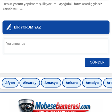
Henüz yorum yapılmamış. İlk yorumu aşağıdaki form aracılığıyla siz
yapabilirsiniz.
BİR YORUM YAZ
Afyon
Aksaray
Amasya
Ankara
Antalya
Ar