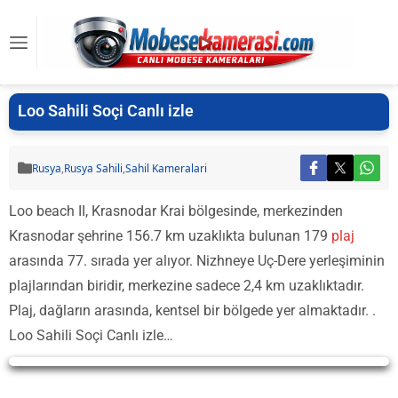
Loo Sahili Soçi Canlı izle
Rusya
,
Rusya Sahili
,
Sahil Kameralari
Loo beach II, Krasnodar Krai bölgesinde, merkezinden
Krasnodar şehrine 156.7 km uzaklıkta bulunan 179
plaj
arasında 77. sırada yer alıyor. Nizhneye Uç-Dere yerleşiminin
plajlarından biridir, merkezine sadece 2,4 km uzaklıktadır.
Plaj, dağların arasında, kentsel bir bölgede yer almaktadır. .
Loo Sahili Soçi Canlı izle…
Yayın Yükleniyor...