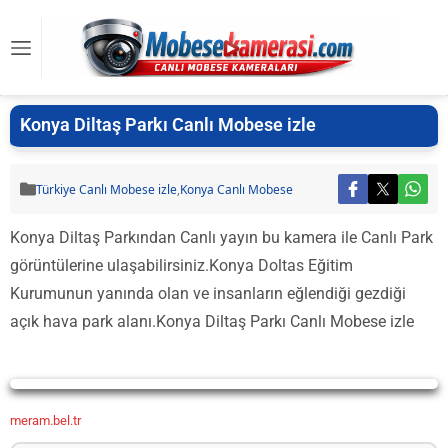
Konya Diltaş Parkı Canlı Mobese izle
Türkiye Canlı Mobese izle
,
Konya Canlı Mobese
Konya Diltaş Parkından Canlı yayın bu kamera ile Canlı Park
görüntülerine ulaşabilirsiniz.Konya Doltas Eğitim
Kurumunun yanında olan ve insanların eğlendiği gezdiği
açık hava park alanı.Konya Diltaş Parkı Canlı Mobese izle
Yayın Yükleniyor...
meram.bel.tr