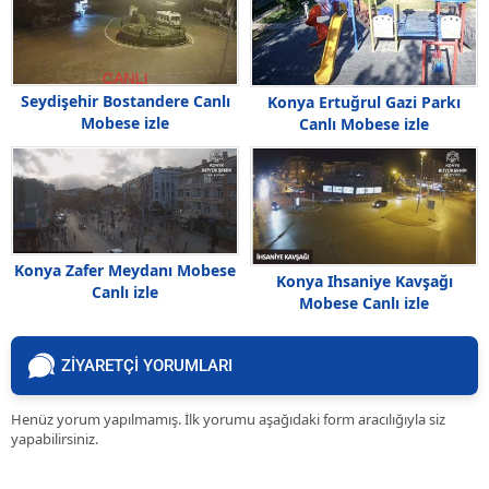
Seydişehir Bostandere Canlı
Konya Ertuğrul Gazi Parkı
Mobese izle
Canlı Mobese izle
Konya Zafer Meydanı Mobese
Konya Ihsaniye Kavşağı
Canlı izle
Mobese Canlı izle
ZİYARETÇİ YORUMLARI
Henüz yorum yapılmamış. İlk yorumu aşağıdaki form aracılığıyla siz
yapabilirsiniz.