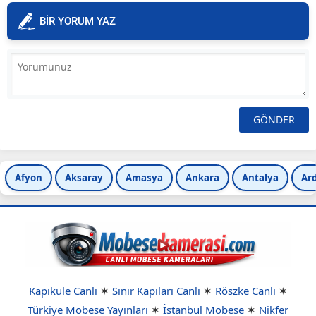
BİR YORUM YAZ
Afyon
Aksaray
Amasya
Ankara
Antalya
Ar
Kapıkule Canlı
✶
Sınır Kapıları Canlı
✶
Röszke Canlı
✶
Türkiye Mobese Yayınları
✶
İstanbul Mobese
✶
Nikfer