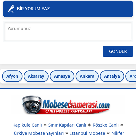
BİR YORUM YAZ
Afyon
Aksaray
Amasya
Ankara
Antalya
Ar
Kapıkule Canlı
✶
Sınır Kapıları Canlı
✶
Röszke Canlı
✶
Türkiye Mobese Yayınları
✶
İstanbul Mobese
✶
Nikfer