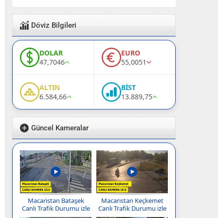
Döviz Bilgileri
DOLAR
EURO
47,7046
55,0051
ALTIN
BİST
6.584,66
13.889,75
Güncel Kameralar
Macaristan Bataşek
Macaristan Keçkemet
Canlı Trafik Durumu izle
Canlı Trafik Durumu izle