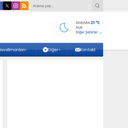
ANKARA
21 °C
Açık
Diğer Şehirler →
avalimanları
Diğer
Kontakt