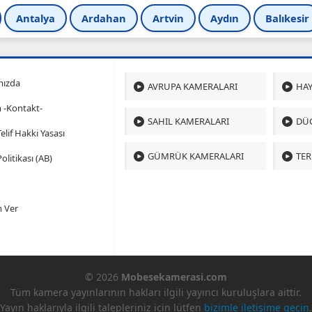
Antalya
Ardahan
Artvin
Aydın
Balıkesir
mızda
AVRUPA KAMERALARI
HAY
m -Kontakt-
SAHIL KAMERALARI
DÜ
 Telif Hakki Yasası
GÜMRÜK KAMERALARI
TER
olitikası (AB)
 Ver
© 2026
Mobesekamerasi.com
Tüm kamera yayınlarının hakları ilgili yayıncı kuruluşlara aittir.
Yayın haklarıyla ilgili talepleriniz için lütfen
bizimle iletişime geçin
.