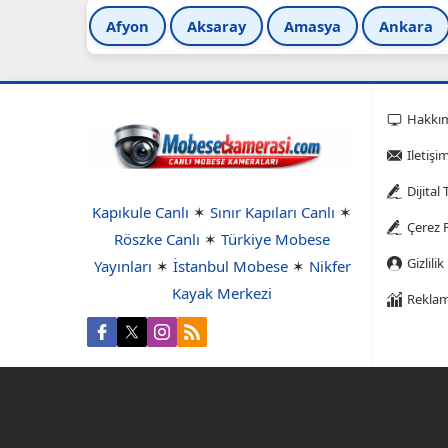
Afyon
Aksaray
Amasya
Ankara
Hakkı
Iletişi
Dijital
Kapıkule Canlı
✶
Sınır Kapıları Canlı
✶
Çerez P
Röszke Canlı
✶
Türkiye Mobese
Gizlilik
Yayınları
✶
İstanbul Mobese
✶
Nikfer
Kayak Merkezi
Reklam