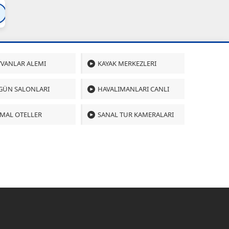
Bartın
Bursa
Çanakkale
Çankırı
Çoru
VANLAR ALEMI
KAYAK MERKEZLERI
GÜN SALONLARI
HAVALIMANLARI CANLI
MAL OTELLER
SANAL TUR KAMERALARI