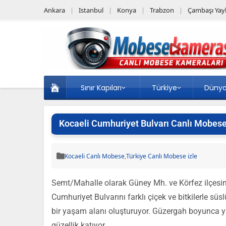
Ankara
Istanbul
Konya
Trabzon
Çambaşı Yayl
Sınır Kapıları
Türkiye
Düny
Kocaeli Cumhuriyet Bulvarı Canlı Mobese
Kocaeli Canlı Mobese
,
Türkiye Canlı Mobese izle
Semt/Mahalle olarak Güney Mh. ve Körfez ilçesine 
Cumhuriyet Bulvarını farklı çiçek ve bitkilerle sü
bir yaşam alanı oluşturuyor. Güzergah boyunca y
güzellik katıyor.