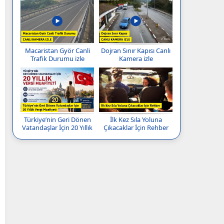
Macaristan Györ Canli
Dojran Sınır Kapısı Canlı
Trafik Durumu izle
Kamera izle
Türkiye’nin Geri Dönen
İlk Kez Sıla Yoluna
Vatandaşlar İçin 20 Yıllık
Çıkacaklar İçin Rehber
Vergi Muafiyeti