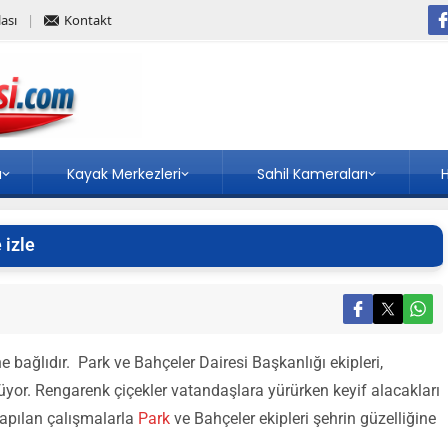
ası
Kontakt
a
Kayak Merkezleri
Sahil Kameraları
H
 izle
bağlıdır. Park ve Bahçeler Dairesi Başkanlığı ekipleri,
slüyor. Rengarenk çiçekler vatandaşlara yürürken keyif alacakları
apılan çalışmalarla
Park
ve Bahçeler ekipleri şehrin güzelliğine